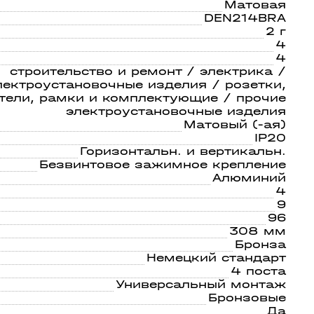
светом
21
Матовая
DEN214BRA
2 г
4
4
строительство и ремонт / электрика /
лектроустановочные изделия / розетки,
тели, рамки и комплектующие / прочие
электроустановочные изделия
Матовый (-ая)
IP20
Горизонтальн. и вертикальн.
Безвинтовое зажимное крепление
Алюминий
4
9
96
308 мм
Бронза
Немецкий стандарт
4 поста
Универсальный монтаж
Бронзовые
Да