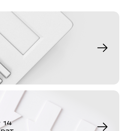
 14
врат