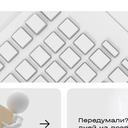
Передумали?
дней на воз