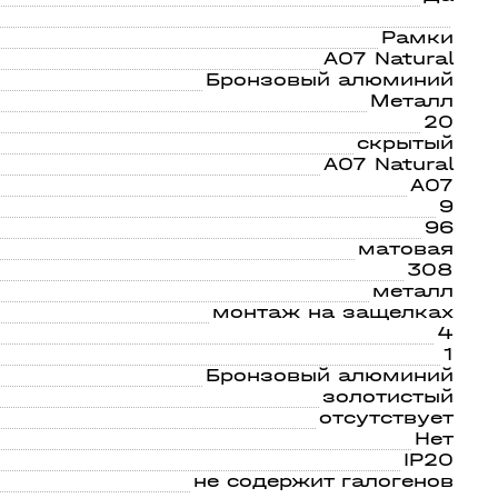
Рамки
A07 Natural
Бронзовый алюминий
Металл
20
скрытый
A07 Natural
A07
9
96
матовая
308
металл
монтаж на защелках
4
1
Бронзовый алюминий
золотистый
отсутствует
Нет
IP20
не содержит галогенов