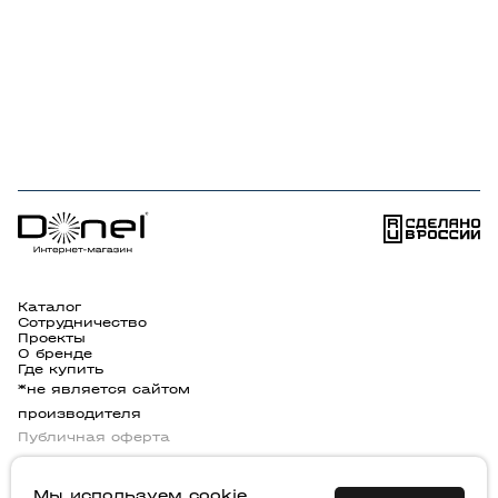
Каталог
Сотрудничество
Проекты
О бренде
Где купить
*не является сайтом
производителя
Публичная оферта
Политика конфендициальности
Мы используем cookie.