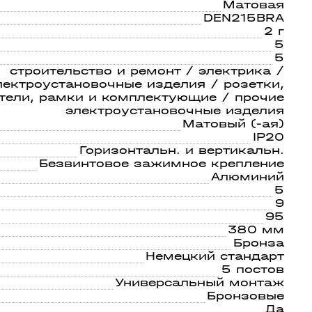
светом
21
Матовая
DEN215BRA
2 г
5
5
строительство и ремонт / электрика /
лектроустановочные изделия / розетки,
тели, рамки и комплектующие / прочие
электроустановочные изделия
Матовый (-ая)
IP20
Горизонтальн. и вертикальн.
Безвинтовое зажимное крепление
Алюминий
5
9
95
380 мм
Бронза
Немецкий стандарт
5 постов
Универсальный монтаж
Бронзовые
Да