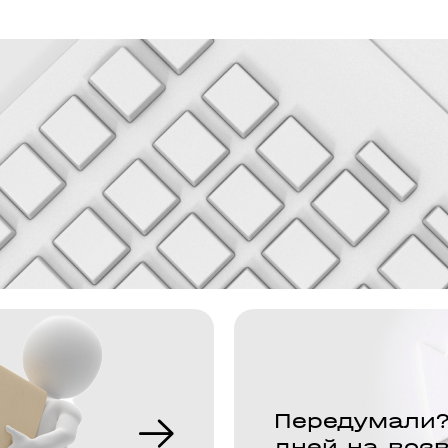
Передумали?
дней на воз