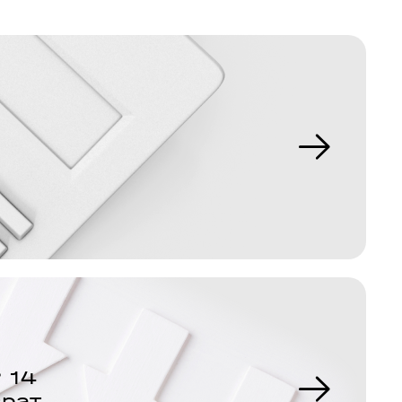
 14
врат