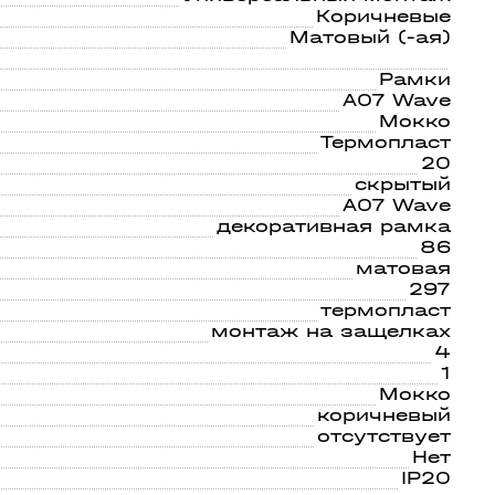
Коричневые
Матовый (-ая)
Рамки
A07 Wave
Мокко
Термопласт
20
скрытый
A07 Wave
декоративная рамка
86
матовая
297
термопласт
монтаж на защелках
4
1
Мокко
коричневый
отсутствует
Нет
IP20