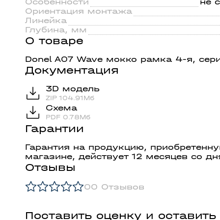
Особенности
не 
Ориентация монтажа
Линейка
Глубина, мм
О товаре
Donel A07 Wave мокко рамка 4-я, сер
Документация
3D модель
ZIP 104.91Мб
Схема
PDF 0.78Мб
Гарантии
Гарантия на продукцию, приобретенн
магазине, действует 12 месяцев со дн
Отзывы
0
0 Отзывов
Поставить оценку и оставить