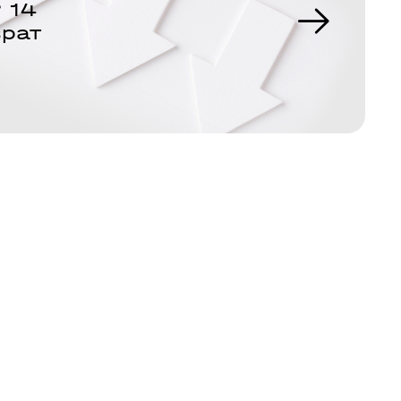
 14
врат