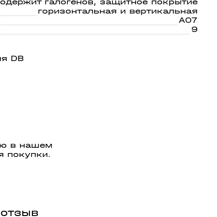
содержит галогенов, защитное покрытие
горизонтальная и вертикальная
A07
9
ия DB
ую в нашем
я покупки.
 отзыв