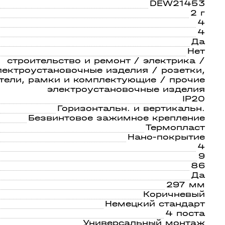
светом
21
DEW21453
2 г
4
4
Да
Нет
строительство и ремонт / электрика /
лектроустановочные изделия / розетки,
тели, рамки и комплектующие / прочие
электроустановочные изделия
IP20
Горизонтальн. и вертикальн.
Безвинтовое зажимное крепление
Термопласт
Нано-покрытие
4
9
86
Да
297 мм
Коричневый
Немецкий стандарт
4 поста
Универсальный монтаж