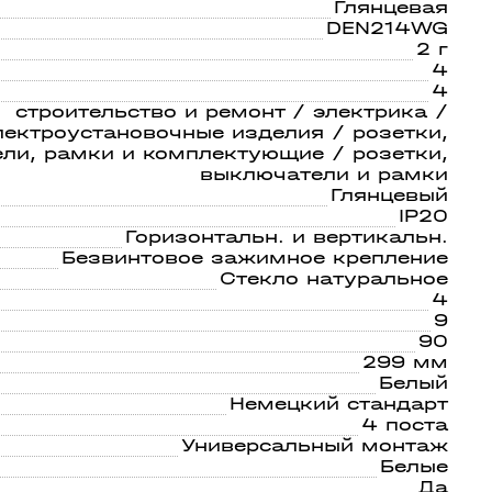
светом
21
Глянцевая
DEN214WG
2 г
4
4
строительство и ремонт / электрика /
лектроустановочные изделия / розетки,
ли, рамки и комплектующие / розетки,
выключатели и рамки
Глянцевый
IP20
Горизонтальн. и вертикальн.
Безвинтовое зажимное крепление
Стекло натуральное
4
9
90
299 мм
Белый
Немецкий стандарт
4 поста
Универсальный монтаж
Белые
Да