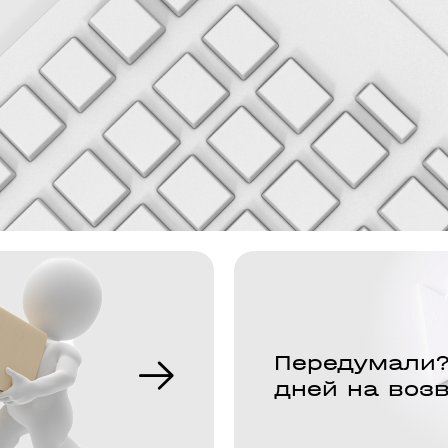
Передумали?
дней на воз