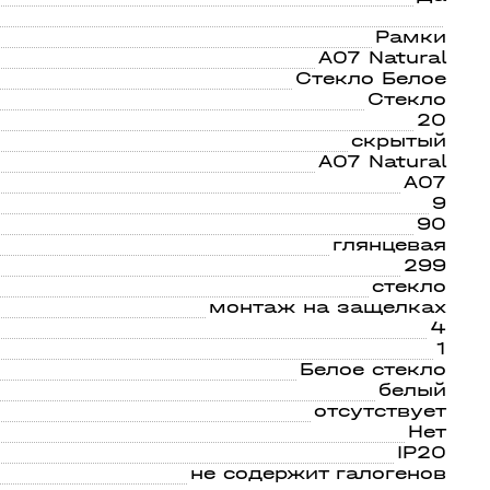
Рамки
A07 Natural
Стекло Белое
Стекло
20
скрытый
A07 Natural
A07
9
90
глянцевая
299
стекло
монтаж на защелках
4
1
Белое стекло
белый
отсутствует
Нет
IP20
не содержит галогенов