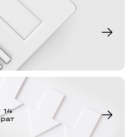
 14
врат