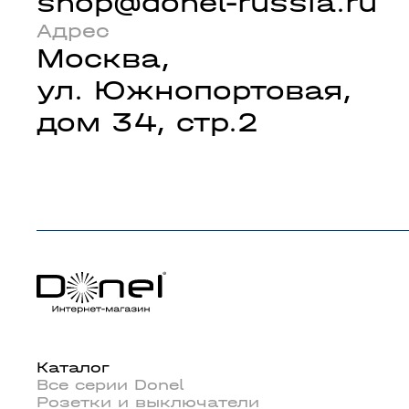
shop@donel-russia.ru
Адрес
Москва,
ул. Южнопортовая,
дом 34, стр.2
Каталог
Все серии Donel
Розетки и выключатели