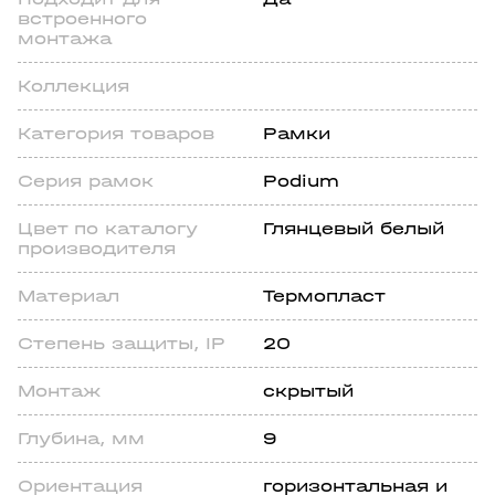
встроенного
монтажа
Коллекция
Категория товаров
Рамки
Серия рамок
Podium
Цвeт по каталогу
Глянцевый белый
производителя
Материал
Термопласт
Степень зaщиты, IP
20
Монтаж
скрытый
Глубина, мм
9
Ориентация
горизонтальная и