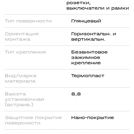
розетки,
выключатели и рамки
Тип поверхности
Глянцевый
Ориентация
Горизонтальн. и
монтажа
вертикальн.
Тип крепления
Безвинтовое
зажимное
крепление
Вид/марка
Термопласт
материала
Высота
8,8
установочная
(встраив.)
Защитное покрытие
Нано-покрытие
поверхности