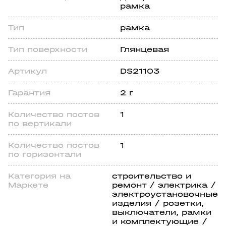
рамка
Тип
рамка
Тип поверхности
Глянцевая
Артикул
DS21103
Гарантия
2 г
Количество постов
1
по вертикали
Количество постов
1
по горизонтали
Категория на
строительство и
Маркете
ремонт / электрика /
электроустановочные
изделия / розетки,
выключатели, рамки
и комплектующие /