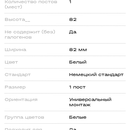
Количество постов
1
(мест)
Высота__
82
Не содержит (без)
Да
галогенов
Ширина
82 мм
Цвет
Белый
Стандарт
Немецкий стандарт
Размер
1 пост
Ориентация
Универсальный
монтаж
Группа цветов
Белые
Подходит для
Да