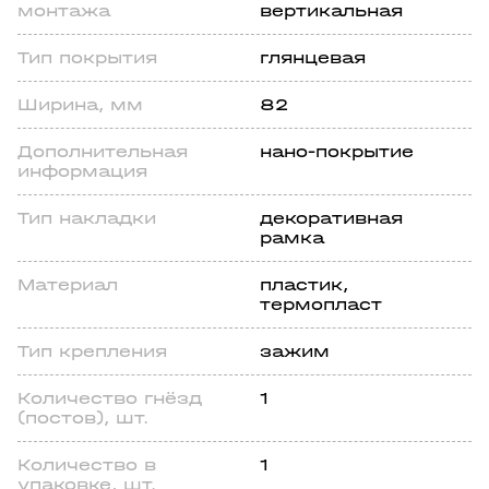
монтажа
вертикальная
Тип покрытия
глянцевая
Ширина, мм
82
Дополнительная
нано-покрытие
информация
Тип накладки
декоративная
рамка
Материал
пластик,
термопласт
Тип крепления
зажим
Количество гнёзд
1
(постов), шт.
Количество в
1
упаковке, шт.