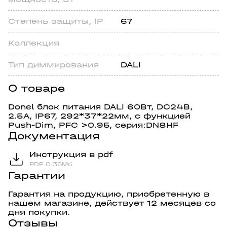
Степень зaщиты, IP
67
Коллекция
Тип диммирования
DALI
О товаре
Donel блок питания DALI 60Вт, DC24В,
2.5А, IP67, 292*37*22мм, с функцией
Push-Dim, PFC >0.95, серия:DN8HF
Документация
Инструкция в pdf
PDF 0.36Мб
Гарантии
Гарантия на продукцию, приобретенную в
нашем магазине, действует 12 месяцев со
дня покупки.
Отзывы