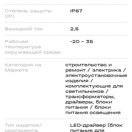
Степень защиты
IP67
(IP)
Выходной ток
2,5
Рабочая
-20 - 35
температура
окружающей среды
Категория на
строительство и
Маркете
ремонт / электрика /
электроустановочные
изделия /
комплектующие для
светильников /
трансформаторы,
драйверы, блоки
питания / блоки
питания освещения
Тип изделия/
LED-драйвер (блок
компонента
питания для