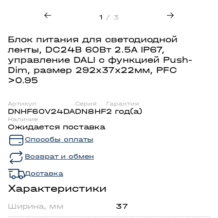
1
/ 3
Блок питания для светодиодной
ленты, DC24В 60Вт 2.5А IP67,
управление DALI с функцией Push-
Dim, размер 292х37х22мм, PFC
>0.95
Артикул
Серия
Гарантия
DNHF60V24DA
DN8HF
2 год(а)
Наличие
Ожидается поставка
Способы оплаты
Возврат и обмен
Доставка
Характеристики
Шиpинa, мм
37