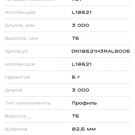
Коллекция
L18521
Длина, мм
3 000
Высота, мм
75
Артикул
DN18521H3RAL9005
коллекция
L18521
Гарантия
5 г
Длина
3 000
Тип компонента
Профиль
Высота__
75
Ширина
82,5 мм