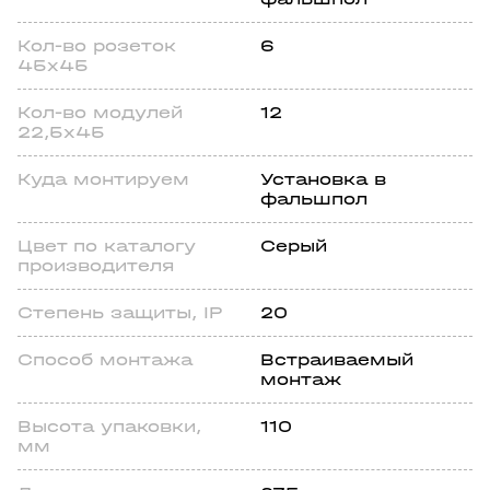
Кол-во розеток
6
45х45
Кол-во модулей
12
22,5х45
Куда монтируем
Установка в
фальшпол
Цвeт по каталогу
Серый
производителя
Степень зaщиты, IP
20
Спoсоб монтажа
Встраиваемый
монтаж
Высота упаковки,
110
мм