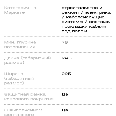
Категория на
строительство и
Маркете
ремонт / электрика
/ кабеленесущие
системы / системы
прокладки кабеля
под полом
Мин. глубина
76
встраивания
Длина (габаритный
245
размер)
Ширина
225
(габаритный
размер)
Защитная рамка
Да
коврового покрытия
С выполнением
Да
монтажного