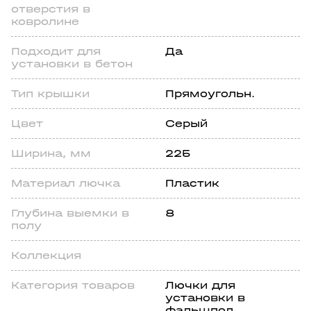
отверстия в
ковролине
Подходит для
Да
установки в бетон
Тип крышки
Прямоугольн.
Цвет
Серый
Шиpинa, мм
225
Материал лючка
Пластик
Глубина выемки в
8
полу
Коллекция
Категория товаров
Лючки для
установки в
фальшпол