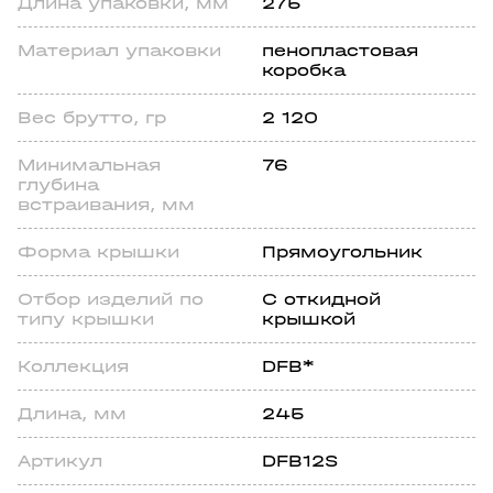
Длина упаковки, мм
275
Материал упаковки
пенопластовая
коробка
Вес брутто, гр
2 120
Минимальная
76
глубина
встраивания, мм
Форма крышки
Прямоугольник
Отбор изделий по
С откидной
типу крышки
крышкой
Коллекция
DFB*
Длина, мм
245
Артикул
DFB12S