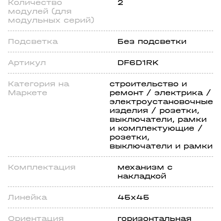
Количество
2
модулей (для
модульных серий)
Подсветка
Без подсветки
Артикул
DF6D1RK
Категория на
строительство и
Маркете
ремонт / электрика /
электроустановочные
изделия / розетки,
выключатели, рамки
и комплектующие /
розетки,
выключатели и рамки
Комплектация
механизм с
накладкой
Линейка
45х45
Ориентация
горизонтальная