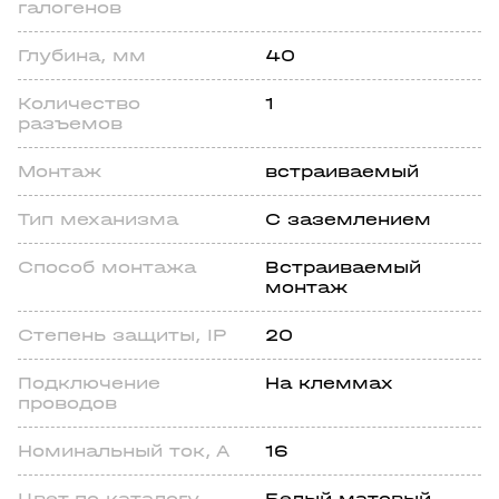
галогенов
Глубина, мм
40
Количество
1
разъемов
Монтаж
встраиваемый
Тип механизма
С заземлением
Спoсоб монтажа
Встраиваемый
монтаж
Степень зaщиты, IP
20
Подключение
На клеммах
проводов
Номинальный ток, А
16
Цвeт по каталогу
Белый матовый