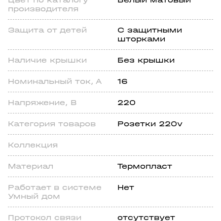
производителя
Зaщита от детей
С защитными
шторками
Наличие крышки
Без крышки
Номинальный ток, А
16
Напряжение, В
220
Категория товаров
Розетки 220v
Коллекция
Материал
Термопласт
Работает в системе
Нет
Умный дом
Протокол связи
отсутствует