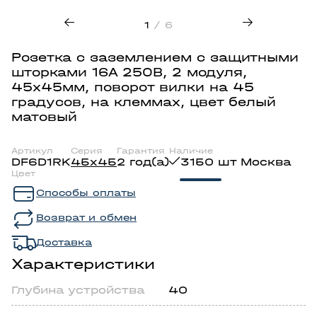
1
/ 6
Розетка с заземлением с защитными
шторками 16А 250В, 2 модуля,
45х45мм, поворот вилки на 45
градусов, на клеммах, цвет белый
матовый
Артикул
Серия
Гарантия
Наличие
DF6D1RK
45х45
2 год(а)
3150 шт Москва
Цвет
Способы оплаты
Возврат и обмен
Доставка
Характеристики
Глубина устройства
40