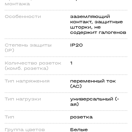
монтажа
Особенности
заземляющий
контакт, защитные
шторки, не
содержит галогенов
Степень защиты
IP20
(IP)
Количество розеток
1
(комб. розетка)
Тип напряжения
переменный ток
(AC)
Тип нагрузки
универсальный (-
ая)
Тип
розетка
Группа цветов
Белые