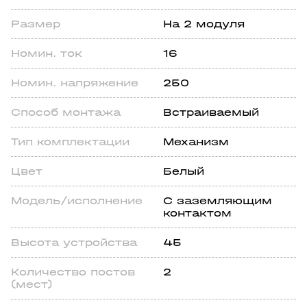
Размер
На 2 модуля
Номин. ток
16
Номин. напряжение
250
Способ монтажа
Встраиваемый
Тип комплектации
Механизм
Цвет
Белый
Модель/исполнение
С заземляющим
контактом
Высота устройства
45
Количество постов
2
(мест)