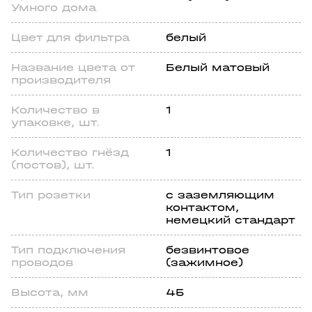
Умного дома
Цвет для фильтра
белый
Название цвета от
Белый матовый
производителя
Количество в
1
упаковке, шт.
Количество гнёзд
1
(постов), шт.
Тип розетки
с заземляющим
контактом,
немецкий стандарт
Тип подключения
безвинтовое
проводов
(зажимное)
Высота, мм
45