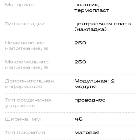
Материал
пластик,
термопласт
Тип накладки
центральная плата
(накладка)
Номинальное
250
напряжение, В
Максимальное
250
напряжение, В
Дополнительная
Модульная: 2
информация
модуля
Тип соединения
проводное
устройств
Ширина, мм
45
Тип покрытия
матовая