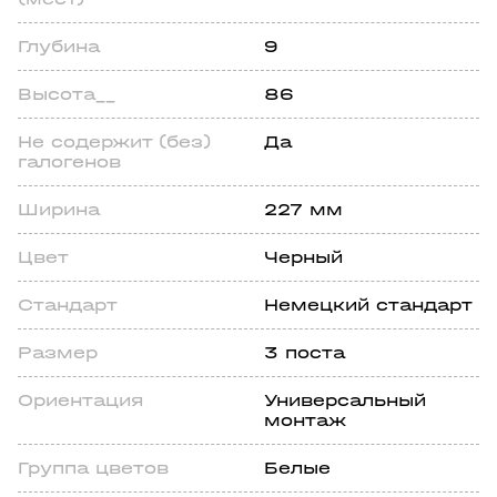
Глубина
9
Высота__
86
Не содержит (без)
Да
галогенов
Ширина
227 мм
Цвет
Черный
Стандарт
Немецкий стандарт
Размер
3 поста
Ориентация
Универсальный
монтаж
Группа цветов
Белые