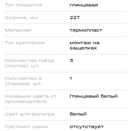
Тип покрытия
глянцевая
Ширина, мм
227
Материал
термопласт
Тип крепления
монтаж на
защелках
Количество гнёзд
3
(постов), шт.
Количество в
1
упаковке, шт.
Название цвета от
Глянцевый белый
производителя
Цвет для фильтра
белый
Протокол связи
отсутствует