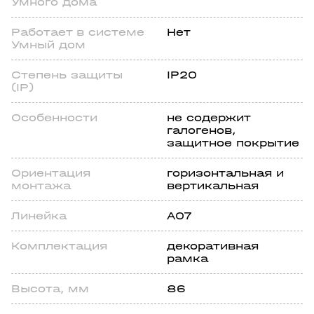
Умного дома
Работает в системе
Нет
Умный дом
Степень защиты
IP20
(IP)
Особенности
не содержит
галогенов,
защитное покрытие
Ориентация
горизонтальная и
монтажа
вертикальная
Линейка
A07
Комплектация
декоративная
рамка
Высота, мм
86