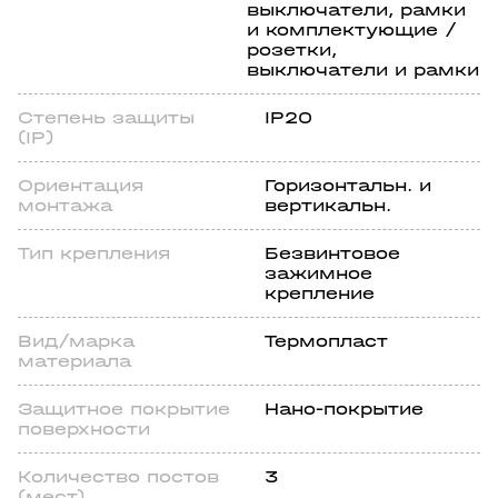
выключатели, рамки
и комплектующие /
розетки,
выключатели и рамки
Степень защиты
IP20
(IP)
Ориентация
Горизонтальн. и
монтажа
вертикальн.
Тип крепления
Безвинтовое
зажимное
крепление
Вид/марка
Термопласт
материала
Защитное покрытие
Нано-покрытие
поверхности
Количество постов
3
(мест)