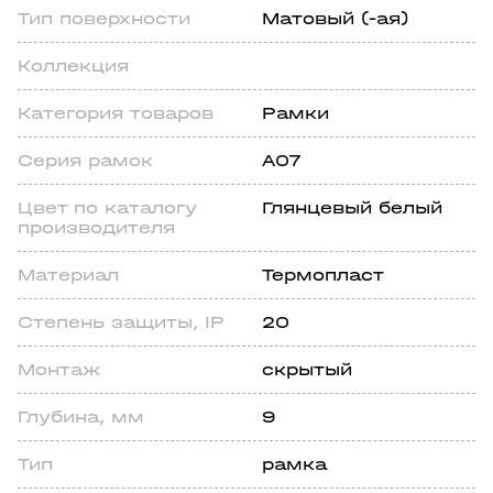
Тип поверхности
Матовый (-ая)
Коллекция
Категория товаров
Рамки
Серия рамок
A07
Цвeт по каталогу
Глянцевый белый
производителя
Материал
Термопласт
Степень зaщиты, IP
20
Монтаж
скрытый
Глубина, мм
9
Тип
рамка