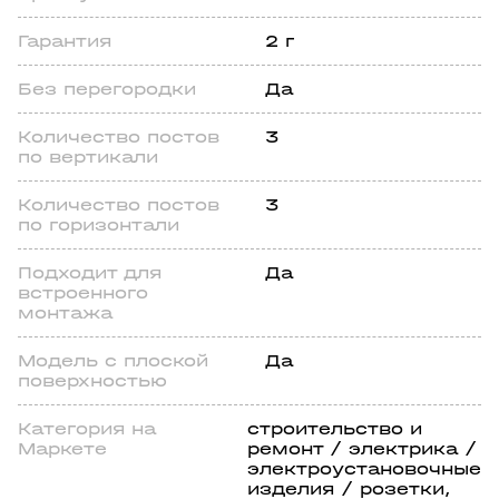
Гарантия
2 г
Без перегородки
Да
Количество постов
3
по вертикали
Количество постов
3
по горизонтали
Подходит для
Да
встроенного
монтажа
Модель с плоской
Да
поверхностью
Категория на
строительство и
Маркете
ремонт / электрика /
электроустановочные
изделия / розетки,