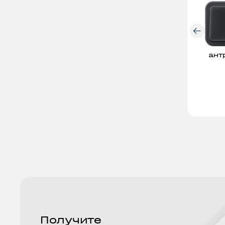
трековые
свет
светильники
50
ант
Получите