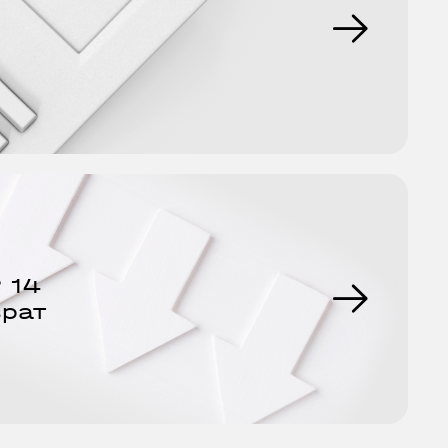
 14
врат