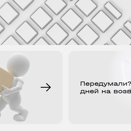
Передумали?
дней на воз