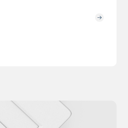
светом
21