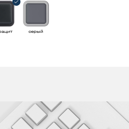
ильники
56
45
рацит
серый